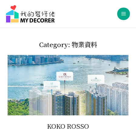
Skip
Mai
to
Men
content
Category: 物業資料
KOKO ROSSO