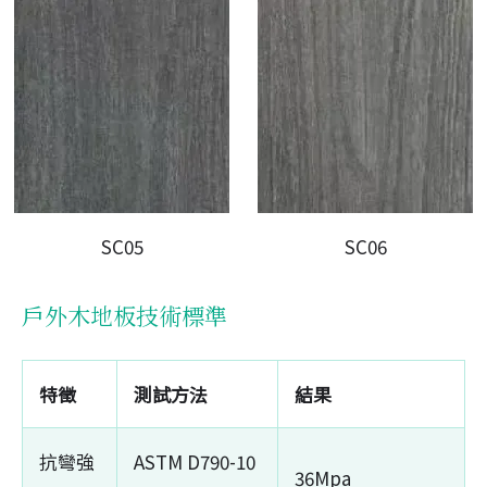
SC05
SC06
戶外木地板技術標準
特徵
測試方法
結果
抗彎強
ASTM D790-10
36Mpa