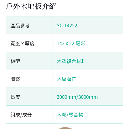
戶外木地板介紹
產品參考
SC-14222
寬度 x 厚度
142 x 22 毫米
板型
木塑複合材料
圖案
木紋壓花
長度
2000mm/3000mm
組成/成分
木粉/聚合物